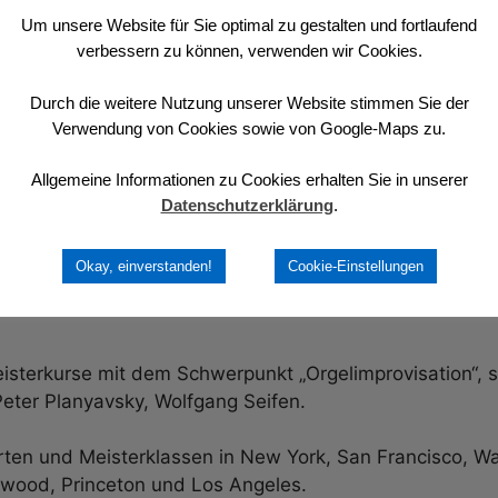
Um unsere Website für Sie optimal zu gestalten und fortlaufend
verbessern zu können, verwenden wir Cookies.
chen“
Durch die weitere Nutzung unserer Website stimmen Sie der
Wachtendonk lädt zum traditionellen Konzert in die
St. 
Verwendung von Cookies sowie von Google-Maps zu.
smal Otto Maria Krämer.
Allgemeine Informationen zu Cookies erhalten Sie in unserer
Datenschutzerklärung
.
 Kantor an St. Peter und Paul in Straelen.
Okay, einverstanden!
Cookie-Einstellungen
nterrichtet Otto M. Krämer Liturgisches Orgelspiel/Impr
sterkurse mit dem Schwerpunkt „Orgelimprovisation“, so
 Peter Planyavsky, Wolfgang Seifen.
rten und Meisterklassen in New York, San Francisco, Wa
lywood, Princeton und Los Angeles.