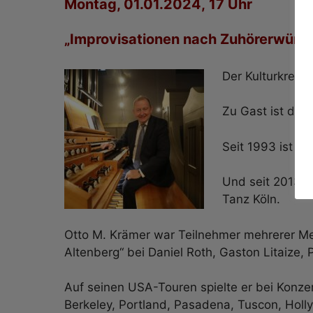
Montag, 01.01.2024, 17 Uhr
„Improvisationen nach Zuhörerwüns
Der Kulturkreis 
Zu Gast ist die
Seit 1993 ist er
Und seit 2013 u
Tanz Köln.
Otto M. Krämer war Teilnehmer mehrerer Mei
Altenberg“ bei Daniel Roth, Gaston Litaize,
Auf seinen USA-Touren spielte er bei Konze
Berkeley, Portland, Pasadena, Tuscon, Hol