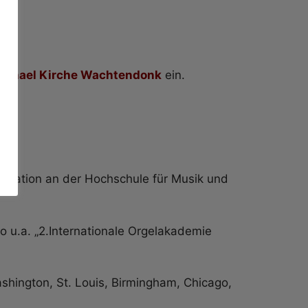
Michael Kirche Wachtendonk
ein.
ovisation an der Hochschule für Musik und
 u.a. „2.Internationale Orgelakademie
shington, St. Louis, Birmingham, Chicago,