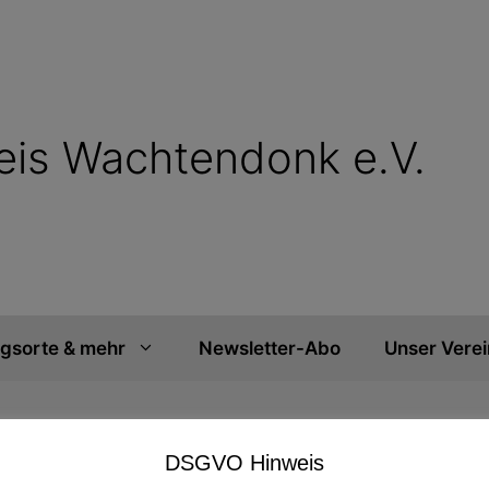
reis Wachtendonk e.V.
ngsorte & mehr
Newsletter-Abo
Unser Verei
DSGVO Hinweis