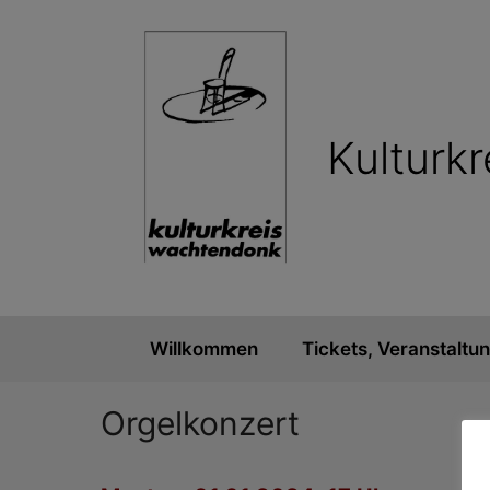
Zum
Inhalt
springen
Kulturk
Willkommen
Tickets, Veranstaltu
Orgelkonzert