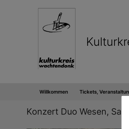
Zum
Inhalt
springen
Kulturk
Willkommen
Tickets, Veranstaltu
Konzert Duo Wesen, Sams