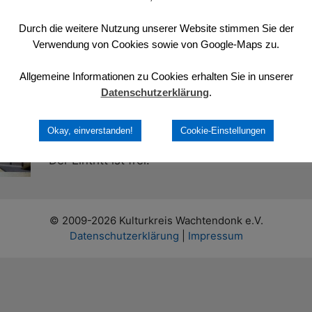
Die Formation Wesen entwickelt intuitiv im Zu
Spontankompositionen, meist kurzer Musikstüc
Durch die weitere Nutzung unserer Website stimmen Sie der
unserem inneren Ohr anregen können.
Verwendung von Cookies sowie von Google-Maps zu.
Wesen präsentiert ihr Programm dieses Mal als
Allgemeine Informationen zu Cookies erhalten Sie in unserer
Datenschutzerklärung
.
Barbara Bleckmann
: Gong, Klangschalen, Mo
Frank Preuß
: akustische Gitarren, Daumenklav
Okay, einverstanden!
Cookie-Einstellungen
Der Eintritt ist frei.
© 2009-2026 Kulturkreis Wachtendonk e.V.
Datenschutzerklärung
|
Impressum