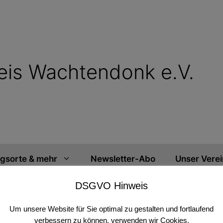
reis Wachtendonk e.V.
ngsorte & mehr
Newsletter-Abo
Unser Verei
DSGVO Hinweis
tag, 13.06.2026, 17 Uhr, Altes
Um unsere Website für Sie optimal zu gestalten und fortlaufend
verbessern zu können, verwenden wir Cookies.