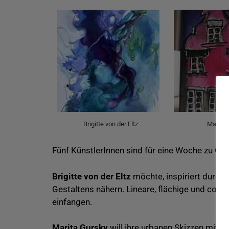
Brigitte von der Eltz
Marita 
Fünf KünstlerInnen sind für eine Woche zu Ga
Brigitte von der Eltz
möchte, inspiriert durc
Gestaltens nähern. Lineare, flächige und coll
einfangen.
Marita Gursky
will ihre urbanen Skizzen mit T