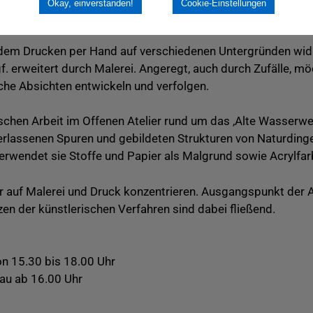
Okay, einverstanden!
Cookie-Einstellungen
lüsse umgewandelt werden, ist eine spannende Aktion, auf die
dem Drucken per Hand auf verschiedenen Untergründen widm
f. erweitert durch Malerei. Angeregt, auch durch Zufälle, mö
che Absichten entwickeln und verfolgen.
erischen Arbeit im Offenen Atelier rund um das ‚Alte Wasse
nterlassenen Spuren und gebildeten Strukturen von Naturdi
 verwendet sie Stoffe und Papier als Malgrund sowie Acrylfa
r auf Malerei und Druck konzentrieren. Ausgangspunkt der Arb
en der künstlerischen Verfahren sind dabei fließend.
on 15.30 bis 18.00 Uhr
au ab 16.00 Uhr