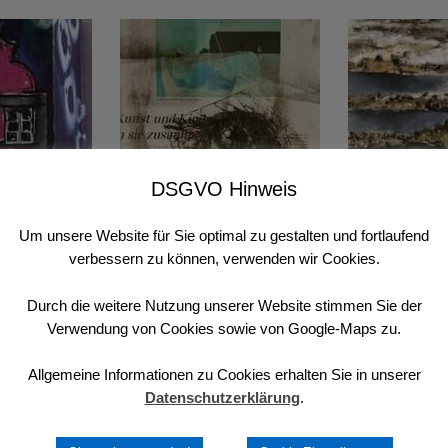
DSGVO Hinweis
Um unsere Website für Sie optimal zu gestalten und fortlaufend
Gursky
Arnhild Koppel
Sabine 
verbessern zu können, verwenden wir Cookies.
st im Alten Wasserwerk in Wachtendonk (Fliethweg 44) und bi
Durch die weitere Nutzung unserer Website stimmen Sie der
Verwendung von Cookies sowie von Google-Maps zu.
h das Wasserwerk und den umgebenden Raum, sich den Gege
ageartige Elemente können auf verschiedenen Papieren, Stof
Allgemeine Informationen zu Cookies erhalten Sie in unserer
Datenschutzerklärung
.
usche und Farbstift durch niederrheinische Einflüsse erwei